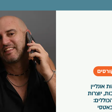
ורסים
 אונליין
ת, יוצרות
כוללים:
באטסי