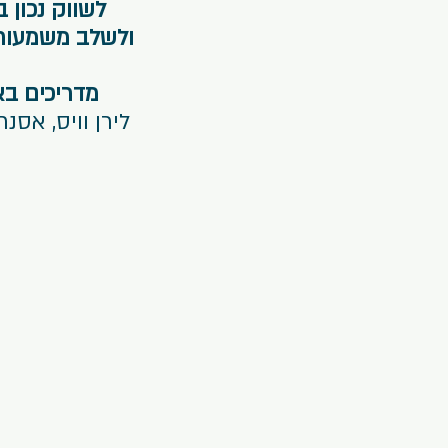
לשווק נכון ב
ולשלב משמעות ו
מדריכים ב
לירן וויס, אסנת