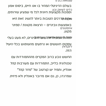
עצמאות בע"מ
בעולם הדיגיטלי המהיר בו אנו חיים, ביסוס אמון 
כלים לשיווק נכון
וסמכות מקצועית חיונית לכל מי שמציע שירותים.
אחת הדרכים הטובות ביותר להשיג זאת היא 
איקומרס
באמצעות וובינרים – הרצאה מקוונת / סמינר 
אינסטגרם
מקוון.
שיווק ליועצים ארגוניים עצמאיים
למרות הפופולריות שיש לוובינרים, לא מעט בעלי 
עסקים חוששים או נרתעים מהשימוש בכלי היעיל 
לינקדאין
הזה.
החשש נובע ברוב המקרים מההתמודדות עם 
טכנולוגיה בלייב, התמודדות עם מעורבות קהל 
אונליין, ותמיד יש קורטוב של "פחד קהל" 
שמדגדג, כן, גם אם מדובר באונליין ולא פיזית.