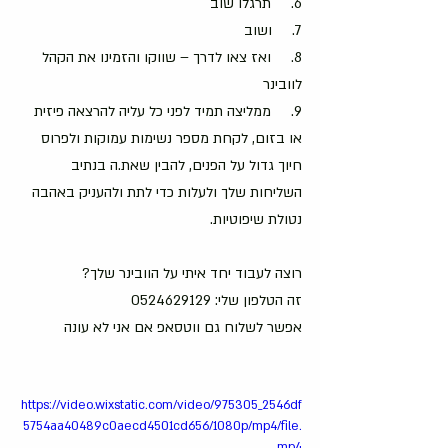
6.     תרגלו שוב
7.     ושוב
8.     ואז צאו לדרך – שווקו והזמינו את הקהל 
לוובינר
9.     ממליצה תמיד לפני כל עליה להרצאה פיזית 
או בזום, לקחת מספר נשימות עמוקות ולפרוס 
חיוך גדול על הפנים, להבין שאת.ה בנתיב 
השליחות שלך ולעלות כדי לתת ולהעניק באהבה 
נטולת שיפוטיות.
רוצה לעבוד יחד איתי על הוובינר שלך?
זה הטלפון שלי: 0524629129
אפשר לשלוח גם ווטסאפ אם אני לא עונה
https://video.wixstatic.com/video/975305_2546df
5754aa40489c0aecd4501cd656/1080p/mp4/file.
mp4