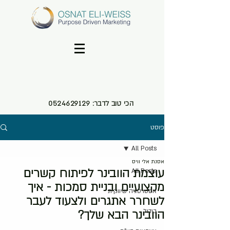
הכי טוב לדבר:
0524629129
פוסט
All Posts
אסנת אלי וויס
עוצמת הוובינר לפיתוח קשרים
All Posts
מקצועיים ובניית סמכות - איך
אסטרטגיה שיווקית
לשחרר אתגרים ולצעוד לעבר
בידול
הוובינר הבא שלך?