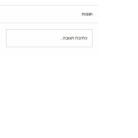
תגובות
כתיבת תגובה...
osnatew@osnatew.co.il