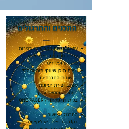
התכנים והתרגולים
עיצוב מצגות מקצועיות וזכירות
עריכת סרטונים, רילס
עיצוב
פוסטים ופליירים
יצירת תוכן שיווקי מותאם לכל
ה
רשתות החברתיות
עיצוב ויצירת תמונות
הטמעת ווטסאפ עסקי
בניית דף נחיתה / ONE PAGER
התרגול והיישום
בקנבה
בשילוב
אפליקציות