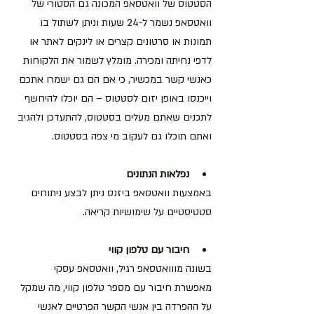
הסטטוס של וואטסאפ המכונה גם הסטורי של 
וואטסאפ נשמר ל-24 שעות וניתן לשתול בו 
תמונות או סרטונים קצרים או לינקים לאתר או 
לדפי נחיתה ומכירה. מומלץ לשמור את הלקוחות 
כאנשי קשר במכשיר, כי אם הם גם ישמרו אתכם 
וייכנסו באופן יזום לסטטוס – הם יוכלו להיחשף 
לתכנים שאתם מעלים בסטטוס, להתעדכן ולהגיב 
ואתם תוכלו גם לעקוב מי צפה בסטטוס.
נפלאות
הנתונים
באמצעות וואטסאפ ביזנס ניתן לבצע ניתוחים 
סטטיסטיים על שימושיות קריאה.
חיבור
עם
טלפון
קווי
בשונה מווואטסאפ רגיל, וואטסאפ עסקי 
מאפשרת חיבור עם מספר טלפון קווי, מה שמקל 
על ההפרדה בין אנשי הקשר הפרטיים לאנשי 