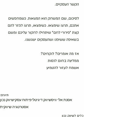
הקשר העסקיים.
לסיכום, שם המשחק הוא המצאות. כשמחפשים 
אתכם, תרצו שימצאו. כשימצאו, תרצו לפזר להם 
קצת "פירורי לחם" שיתחילו לחקור עליכם ומשם 
בשאיפה ששיפנו ושהעסקים ישגשגו.
אז מה אומרים? לוקחים? 
ממליצה בחום לנסות 
אשמח לעזור להטמיע
תיוגים:
אסנת אלי וויס
שיווק דיגיטלי
פיתוח עסקי
שיווק נכון
אסטרטגיה שיווקית
כלים לשיווק נכון