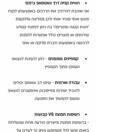
חוויית
קנייה
דרך
וואטסאפ
ביזנס
אני אוהבת להרחיב את הדרכים באמצעותן לקוח 
פוגש אותי ומכיר אותי ולכן ממליצה עלהקמת 
'חנות קטנה ומטריפה' בה ניתן לפתוח קטלוג 
שירותים או מוצרים כולל אפשרות להפנות 
לרכישה באמצעות חברת סליקה או אתר 
קמפיינים
ממומנים
 - ניתן להפנות לווצאפ 
העסקי מתוך הקמפיין 
עבודה
אורגנית
 - שימו לב שאתם יכולים 
להוביל ישירות מפייסבוק אינסטגרם לווצאפ 
ומשם להמשיך את התנועה.
רשימות
תפוצה
VS
קבוצות
- ברשימת תפוצה מייצרים הודעה אחת שנשלחת 
באופן אישי לכל משתמש וניתן כך לעדכן על 