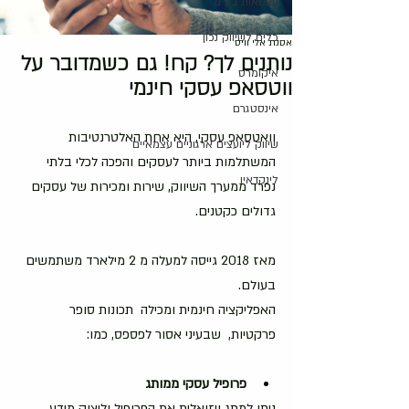
עצמאות בע"מ
כלים לשיווק נכון
אסנת אלי וויס
נותנים לך? קח! גם כשמדובר על
איקומרס
ווטסאפ עסקי חינמי
אינסטגרם
וואטסאפ עסקי, היא אחת האלטרנטיבות 
שיווק ליועצים ארגוניים עצמאיים
המשתלמות ביותר לעסקים והפכה לכלי בלתי 
לינקדאין
נפרד ממערך השיווק, שירות ומכירות של עסקים 
גדולים כקטנים.
מאז 2018 גייסה למעלה מ 2 מילארד משתמשים 
בעולם.
האפליקציה חינמית ומכילה  תכונות סופר 
פרקטיות,  שבעיני אסור לפספס, כמו:
פרופיל
עסקי
ממותג
ניתן למתג ויזואלית את הפרופיל וליצוק מידע 