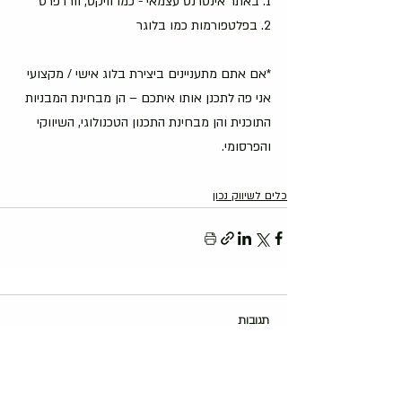
1. באתר אינטרנט עצמאי - כמו וויקס, וורדפרס
2. בפלטפורמות כמו בלוגר 
*אם אתם מתעניינים ביצירת בלוג אישי / מקצועי 
אני פה לתכנן אותו איתכם – הן מבחינת המבניות 
התוכנית והן מבחינת התכנון הטכנולוגי, השיווקי 
והפרסומי.
כלים לשיווק נכון
תגובות
כתיבת תגובה...