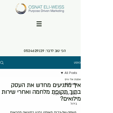
הכי טוב לדבר:
0524629129
פוסט
All Posts
אסנת אלי וויס
איך מתניעים מחדש את העסק
All Posts
בתוך תקופת מלחמה ואחרי שירות
אסטרטגיה שיווקית
מילואים?
בידול
העסק של רבים מאיתנו נפגע כתוצאה מהכאוס 