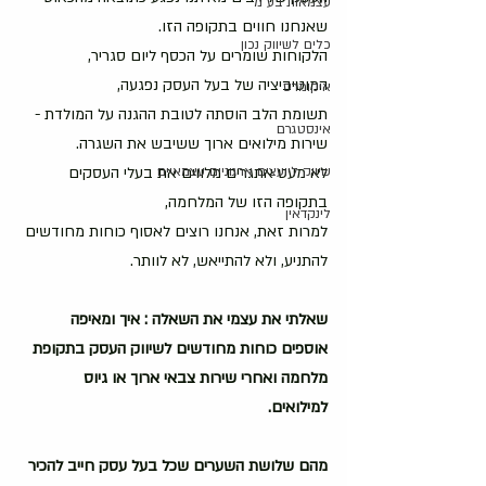
עצמאות בע"מ
שאנחנו חווים בתקופה הזו.
כלים לשיווק נכון
הלקוחות שומרים על הכסף ליום סגריר, 
המוטיביציה של בעל העסק נפגעה,
איקומרס
תשומת הלב הוסתה לטובת ההגנה על המולדת - 
אינסטגרם
שירות מילואים ארוך ששיבש את השגרה.
שיווק ליועצים ארגוניים עצמאיים
לא מעט אתגרים מלווים את בעלי העסקים 
בתקופה הזו של המלחמה,
לינקדאין
למרות זאת, אנחנו רוצים לאסוף כוחות מחודשים 
להתניע, ולא להתייאש, לא לוותר. 
שאלתי את עצמי את השאלה : איך ומאיפה 
אוספים כוחות מחודשים לשיווק העסק בתקופת 
מלחמה ואחרי שירות צבאי ארוך או גיוס 
למילואים. 
מהם שלושת השערים שכל בעל עסק חייב להכיר 